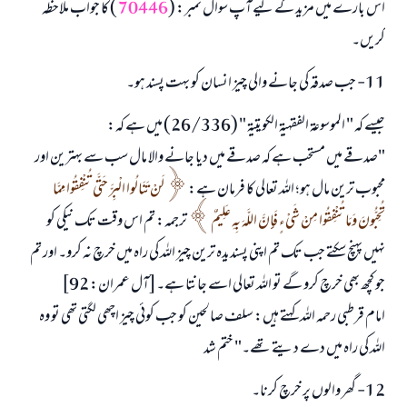
اس بارے میں مزید کے لیے آپ سوال نمبر: (
70446
) کا جواب ملاحظہ
کریں۔
11- جب صدقہ کی جانے والی چیز انسان کو بہت پسند ہو۔
جیسے کہ " الموسوعة الفقهية الكويتية " (26/336) میں ہے کہ:
"صدقے میں مستحب ہے کہ صدقے میں دیا جانے والا مال سب سے بہترین اور
محبوب ترین مال ہو؛ اللہ تعالی کا فرمان ہے:
لَنْ تَنَالُوا الْبِرَّ حَتَّى تُنْفِقُوا مِمَّا
تُحِبُّونَ وَمَا تُنْفِقُوا مِنْ شَيْءٍ فَإِنَّ اللَّهَ بِهِ عَلِيمٌ
ترجمہ: تم اس وقت تک نیکی کو
نہیں پہنچ سکتے جب تک تم اپنی پسندیدہ ترین چیز اللہ کی راہ میں خرچ نہ کرو۔ اور تم
جو کچھ بھی خرچ کرو گے تو اللہ تعالی اسے جانتا ہے۔[آل عمران: 92]
امام قرطبی رحمہ اللہ کہتے ہیں: سلف صالحین کو جب کوئی چیز اچھی لگتی تھی تو وہ
اللہ کی راہ میں دے دیتے تھے۔" ختم شد
12- گھر والوں پر خرچ کرنا۔