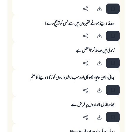
صدقہ دیتے ہوئے فقیروں میں سے کس کو ترجیح دے؟
زندگى ميں صدقہ كرنا افضل ہے
بھائى، بہن، چچا، پھوپھى اور سب رشتہ داروں كو زكاۃ دينے كا حكم
جھاد بالمال مالداروں پر فرض ہے