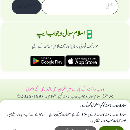
سبسکرائب کریں
اسلام سوال و جواب ایپ
مواد تک فوری رسائی اور آف لائن مطالعہ کے لیے
ویب سائٹ کے بارے میں
نگران اعلی
راز داری کے اصول
جملہ حقوق اسلام سوال و جواب ویب سائٹ کیلیے محفوظ ہیں۔ 1997-2025 ©
ہماری ویب سائٹ کوکیز استعمال کرتی ہے۔
ہماری ویب سائٹ کا وزٹ کرنے پر بہتری کے لیے معلومات جمع کی جاتی ہیں، اس حوالے سے آپ مزید جان سکتے ہیں
اور ترتیبات حسب منشا بنا سکتے ہیں۔