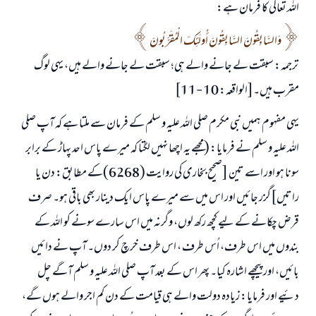
اللہ تعالی کا فرمان ہے:
وَالسَّابِقُونَ السَّابِقُونَ أُولَئِكَ الْمُقَرَّبُونَ
ترجمہ: سبقت لے جانے والے ہی؛ سبقت لے جانے والے ہیں، یہی لوگ
مقرب ہیں۔[الواقعہ: 10 -11]
یہی مفہوم ہمیں نبی مکرم صلی اللہ علیہ و سلم کے فرمان سے ملتا ہے کہ آپ صلی
اللہ علیہ و سلم نے فرمایا: (مجھے یہ اچھا نہیں لگتا کہ میرے پاس احد پہاڑ کے برابر
سونا ہو اور اسے تین [صحیح بخاری کی روایت (6268)کے مطابق: دن یا
راتیں]گزر جائیں اور اس میں سے میرے پاس ایک دینار بھی باقی ہو۔ صرف
قرض چکانے کے لیے کچھ رکھ لوں، وگرنہ میں اس سارے سونے کو اللہ کے
بندوں میں اس طرف، اُس طرف ، اس طرف خرچ کر دوں۔ آپ نے دائیں
بائیں، اور پیچھے اشارہ کیا۔ پھر اس کے بعد آپ صلی اللہ علیہ و سلم آگے چل
دئیے اور فرمایا: زیادہ دولت والے ہی قیامت کے دن کم اجر والے ہوں گے،