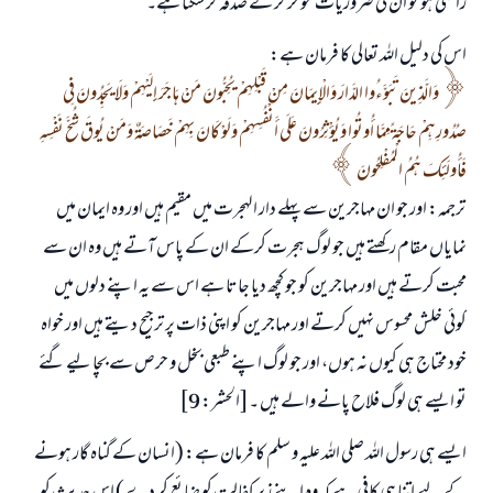
راضی ہو تو ان کی ضروریات مؤخر کر کے صدقہ کر سکتا ہے۔
اس کی دلیل اللہ تعالی کا فرمان ہے:
وَالَّذِينَ تَبَوَّءُوا الدَّارَ وَالْإِيمَانَ مِنْ قَبْلِهِمْ يُحِبُّونَ مَنْ هَاجَرَ إِلَيْهِمْ وَلَا يَجِدُونَ فِي
صُدُورِهِمْ حَاجَةً مِمَّا أُوتُوا وَيُؤْثِرُونَ عَلَى أَنْفُسِهِمْ وَلَوْ كَانَ بِهِمْ خَصَاصَةٌ وَمَنْ يُوقَ شُحَّ نَفْسِهِ
فَأُولَئِكَ هُمُ الْمُفْلِحُونَ
ترجمہ: اور جو ان مہاجرین سے پہلے دار الہجرت میں مقیم ہیں اور وہ ایمان میں
نمایاں مقام رکھتے ہیں جو لوگ ہجرت کرکے ان کے پاس آتے ہیں وہ ان سے
محبت کرتے ہیں اور مہاجرین کو جو کچھ دیا جاتا ہے اس سے یہ اپنے دلوں میں
کوئی خلش محسوس نہیں کرتے اور مہاجرین کو اپنی ذات پر ترجیح دیتے ہیں اور خواہ
خود محتاج ہی کیوں نہ ہوں، اور جو لوگ اپنے طبعی بخل و حرص سے بچا لیے گئے
تو ایسے ہی لوگ فلاح پانے والے ہیں ۔[الحشر: 9]
ایسے ہی رسول اللہ صلی اللہ علیہ و سلم کا فرمان ہے: (انسان کے گناہ گار ہونے