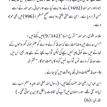
کے لیے اتنا ہی کافی ہے کہ وہ اپنے زیر کفالت کو ضائع کر دے) اس حدیث کو
ابو داود رحمہ اللہ (1692) نے روایت کیا ہے اور البانی رحمہ اللہ نے اسے
حسن قرار دیا ہے۔ اسی سے ملتی جلتی روایت صحیح مسلم: (996) میں بھی موجو
دہے۔
علامہ بغوی رحمہ اللہ " شرح السنة " (9/342) میں کہتے ہیں:
"اس حدیث میں وضاحت ہے کہ صدقہ کرنے والے کو علم ہو کہ گھر والوں کے
کھانے میں سے کوئی چیز نہیں بچے گی لیکن ثواب لینے کے لیے پھر بھی اس میں
سے صدقہ کر دے تو یہ ثواب نہیں گناہ کا باعث ہو گا۔" ختم شد
6-صدقہ فضیلت والی جگہ یا وقت میں کیا جائے۔
ابن عباس رضی اللہ عنہما کہتے ہیں: (رسول اللہ صلی اللہ علیہ و سلم سب سے
زیادہ سخی تھے، اور رمضان میں آپ کی سخاوت بالکل جوبن پر ہوتی تھی۔)
بخاری: (6)