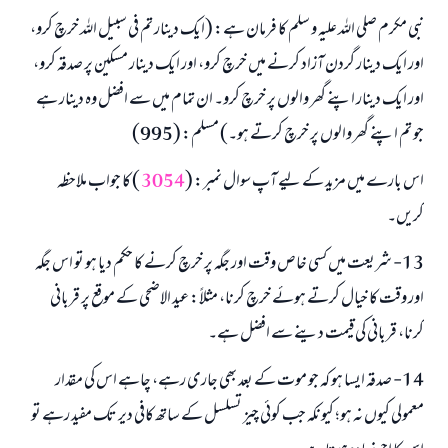
نبی مکرم صلی اللہ علیہ و سلم کا فرمان ہے: (ایک دینار تم فی سبیل اللہ خرچ کرو،
اور ایک دینار گردن آزاد کرنے میں خرچ کرو، اور ایک دینار مسکین پر صدقہ کرو،
اور ایک دینار اپنے گھر والوں پر خرچ کرو۔ ان تمام میں سے افضل وہ دینار ہے
جو تم اپنے گھر والوں پر خرچ کرتے ہو۔) مسلم: (995)
اس بارے میں مزید کے لیے آپ سوال نمبر: (
3054
) کا جواب ملاحظہ
کریں۔
13- شریعت میں کسی خاص وقت اور جگہ پر خرچ کرنے کا حکم دیا ہو تو اس جگہ
اور وقت کا خیال کرتے ہوئے خرچ کرنا، مثلاً: عید الاضحی کے موقع پر قربانی
کرنا، قربانی کی قیمت دینے سے افضل ہے۔
14- صدقہ ایسا ہو کہ جو موت کے بعد بھی جاری رہے، چاہے اس کی مقدار
معمولی کیوں نہ ہو؛ کیونکہ جب کوئی چیز تسلسل کے ساتھ کافی دیر تک مفید رہے تو