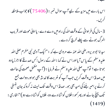
اس بارے میں مزید کے لیے آپ سوال نمبر: (
75406
) کا جواب ملاحظہ
کریں۔
3-مال کی فراوانی کے وقت اللہ کی راہ میں دے دے، یا اپنی موت اور قریب
المرگ ہونے سے پہلے خرچ کر دے۔
سیدنا ابو ہریرہ رضی اللہ عنہ سے مروی ہے کہ : "ایک آدمی نبی مکرم صلی اللہ
علیہ و سلم کے پاس آیا اور اس نے کہا: اللہ کے رسول! کس صدقے کا اجر زیادہ
ہوتا ہے؟ تو آپ صلی اللہ علیہ و سلم نے فرمایا: (آپ مکمل صحت کی حالت
میں صدقہ اس وقت کریں جب آپ کو غربت کا خدشہ بھی ہو اور دولت جمع
کرنے پر امیر بننے کی امید بھی ہو۔ صدقہ اس وقت تک لیٹ نہ کرو کہ جان ہنسلی
تک پہنچ جائے اور پھر کہو: فلاں کو اتنا دے دو، فلاں کو اتنا دے دو) " بخاری:
(1419)