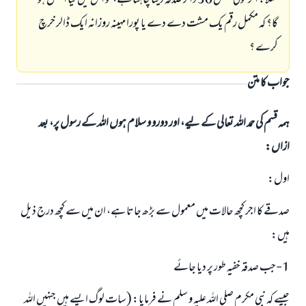
مثلاً: اگر کوئی شخص 30 ڈالر صدقہ دینا چاہتا ہے، تو اس میں کیا افضل ہو
گا؟ کہ مکمل رقم یک مشت دے دے یا پورا مہینہ روزانہ ایک ڈالر خرچ
کرے ؟
جواب کا متن
ہمہ قسم کی حمد اللہ تعالی کے لیے، اور دورو و سلام ہوں اللہ کے رسول پر، بعد
ازاں:
اول:
صدقے کا اجر کچھ حالات میں معمول سے بڑھ جاتا ہے، ان میں سے کچھ درج ذیل
ہیں:
1-جب صدقہ خفیہ طور پر دیا جائے
جیسے کہ نبی مکرم صلی اللہ علیہ و سلم نے فرمایا: (سات لوگ ایسے ہیں جنہیں اللہ