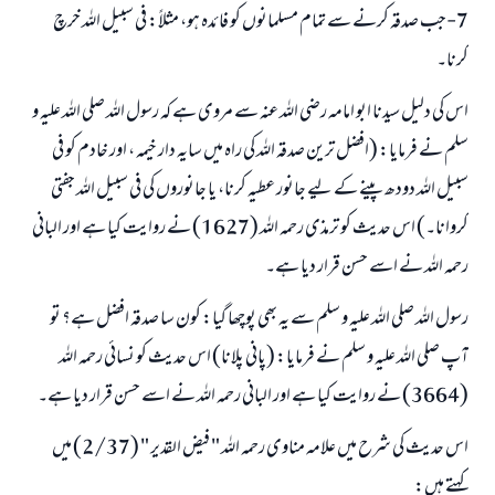
7-جب صدقہ کرنے سے تمام مسلمانوں کو فائدہ ہو، مثلاً: فی سبیل اللہ خرچ
کرنا۔
اس کی دلیل سیدنا ابو امامہ رضی اللہ عنہ سے مروی ہے کہ رسول اللہ صلی اللہ علیہ و
سلم نے فرمایا: (افضل ترین صدقہ اللہ کی راہ میں سایہ دار خیمہ ، اور خادم کو فی
سبیل اللہ دودھ پینے کے لیے جانور عطیہ کرنا، یا جانوروں کی فی سبیل اللہ جفتی
کروانا۔) اس حدیث کو ترمذی رحمہ اللہ (1627) نے روایت کیا ہے اور البانی
رحمہ اللہ نے اسے حسن قرار دیا ہے۔
رسول اللہ صلی اللہ علیہ و سلم سے یہ بھی پوچھا گیا: کون سا صدقہ افضل ہے؟ تو
آپ صلی اللہ علیہ و سلم نے فرمایا: (پانی پلانا) اس حدیث کو نسائی رحمہ اللہ
(3664) نے روایت کیا ہے اور البانی رحمہ اللہ نے اسے حسن قرار دیا ہے۔
اس حدیث کی شرح میں علامہ مناوی رحمہ اللہ " فيض القدير " (2/37) میں
کہتے ہیں: