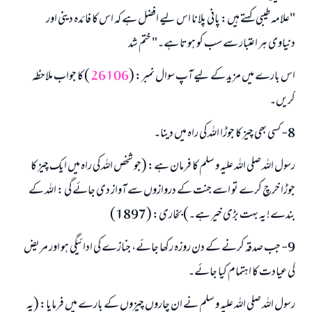
"علامہ طیبی کہتے ہیں: پانی پلانا اس لیے افضل ہے کہ اس کا فائدہ دینی اور
دنیاوی ہر اعتبار سے سب کو ہوتا ہے۔" ختم شد
اس بارے میں مزید کے لیے آپ سوال نمبر: (
26106
) کا جواب ملاحظہ
کریں۔
8- کسی بھی چیز کا جوڑا اللہ کی راہ میں دینا۔
رسول اللہ صلی اللہ علیہ و سلم کا فرمان ہے: (جو شخص اللہ کی راہ میں ایک چیز کا
جوڑا خرچ کرے تو اسے جنت کے دروازوں سے آواز دی جائے گی : اللہ کے
بندے! یہ بہت بڑی خیر ہے۔) بخاری: (1897)
جواب نمبر 110845 نے نکاح ٹوٹنے سے بچایا۔
9- جب صدقہ کرنے کے دن روزہ رکھا جائے، جنازے کی ادائیگی ہو اور مریض
کی عیادت کا اہتمام کیا جائے۔
امت مسلمہ کے واسطے جوابات پیش کرنے کے لیے ہماری مدد کریں
رسول اللہ صلی اللہ علیہ و سلم کا فرمان ہے:
رسول اللہ صلی اللہ علیہ و سلم نے ان چاروں چیزوں کے بارے میں فرمایا: (یہ