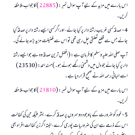
اس بارے میں مزید کے لیے آپ سوال نمبر: (
22885
) کا جواب ملاحظہ
کریں۔
4- صدقہ کسی غریب رشتہ دار پر کیا جائے، اور اگر کسی ایسے رشتہ دار پر صدقہ کیا
جائے جس سے قطع تعلقی چل رہی تھی تو اس سے فضیلت مزید بڑھ جائے گی۔
آپ صلی اللہ علیہ و سلم کا فرمان ہے: (افضل ترین صدقہ وہ ہے جو ایسے رشتہ
دار پر کیا جائے جو دل میں دشمنی رکھے ہوئے ہو۔) مسند احمد: (23530)
اسے البانی رحمہ اللہ نے صحیح قرار دیا ہے۔
اس بارے میں مزید کے لیے آپ سوال نمبر: (
21810
) کا جواب ملاحظہ
کریں۔
5- خود کو ضرورت کے باوجود دوسروں پر صدقہ کرے، بشرطیکہ جن کی کفالت
اس کے ذمے ہے ان کی ضروریات پوری کرے، البتہ اگر زیر کفالت افراد بھی