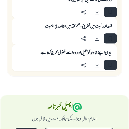
روزے کی حالت میں قبرستان جانا
قصد اور نیت میں تفریق، علم فقہ میں مقاصد کی اہمیت
بیوی اپنے خاوند کوبخیل اوروہ اسے فضول خرچ کہتا ہے
ایمیل خبرنامہ
اسلام سوال و جواب کی میلنگ لسٹ میں شامل ہوں