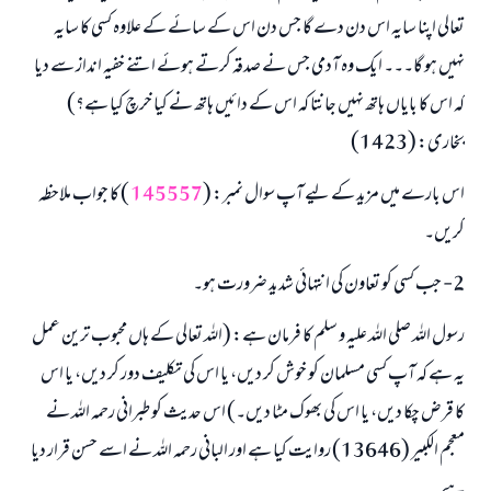
تعالی اپنا سایہ اس دن دے گا جس دن اس کے سائے کے علاوہ کسی کا سایہ
نہیں ہو گا۔۔۔ ایک وہ آدمی جس نے صدقہ کرتے ہوئے اتنے خفیہ انداز سے دیا
کہ اس کا بایاں ہاتھ نہیں جانتا کہ اس کے دائیں ہاتھ نے کیا خرچ کیا ہے؟)
بخاری: (1423)
اس بارے میں مزید کے لیے آپ سوال نمبر: (
145557
) کا جواب ملاحظہ
کریں۔
2- جب کسی کو تعاون کی انتہائی شدید ضرورت ہو۔
رسول اللہ صلی اللہ علیہ و سلم کا فرمان ہے: (اللہ تعالی کے ہاں محبوب ترین عمل
یہ ہے کہ آپ کسی مسلمان کو خوش کر دیں، یا اس کی تکلیف دور کر دیں، یا اس
کا قرض چکا دیں، یا اس کی بھوک مٹا دیں۔) اس حدیث کو طبرانی رحمہ اللہ نے
معجم الکبیر (13646) روایت کیا ہے اور البانی رحمہ اللہ نے اسے حسن قرار دیا
ہے۔