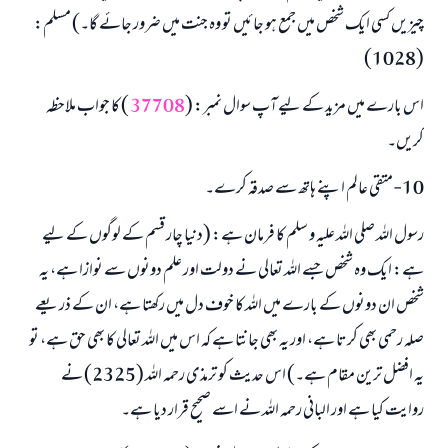
نیکی کی رہنمائی کرنے والے کو بھی نیکی کرنے والے کے برابر اجر ملتا ہے۔
چیزیں کسی ایک شخص میں جمع ہو جائیں تو وہ جنت میں ضرور جائے گا۔) مسلم:
(مسلم : 1893)
(1028)
اس بارے میں مزید کے لیے آپ سوال نمبر: (
37708
) کا جواب ملاحظہ
ابھی تعاون کریں
کریں۔
10-متقی عالم اپنے ہاتھ سے صدقہ کرے۔
رسول اللہ صلی اللہ علیہ و سلم کا فرمان ہے: (دنیا چار قسم کے لوگوں کے لیے
ہے: ایک وہ شخص جسے اللہ تعالی نے دولت اور علم دونوں سے نوازا ہے، یہ
شخص ان دونوں کے بارے میں اللہ کا خوف دل میں رکھتا ہے، ان کے ذریعے
صلہ رحمی بھی کرتا ہے، اور یہ بھی جانتا ہے کہ اس میں اللہ تعالی کا بھی حق ہے، تو
یہ افضل ترین مقام ہے۔) اس حدیث کو ترمذی رحمہ اللہ (2325) نے
روایت کیا ہے اور البانی رحمہ اللہ نے اسے صحیح قرار دیا ہے۔