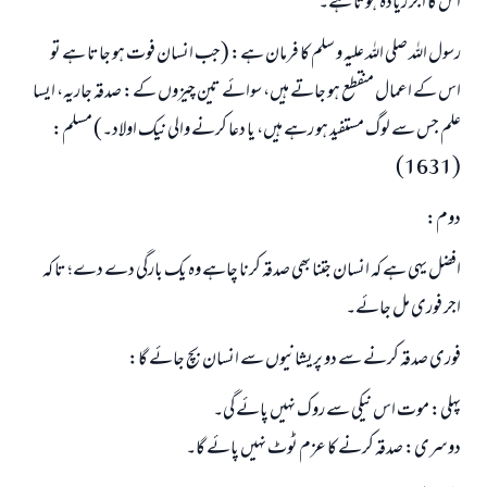
اس کا اجر زیادہ ہوتا ہے۔
رسول اللہ صلی اللہ علیہ و سلم کا فرمان ہے: (جب انسان فوت ہو جاتا ہے تو
اس کے اعمال منقطع ہو جاتے ہیں، سوائے تین چیزوں کے: صدقہ جاریہ، ایسا
علم جس سے لوگ مستفید ہو رہے ہیں، یا دعا کرنے والی نیک اولاد۔) مسلم:
(1631)
دوم:
افضل یہی ہے کہ انسان جتنا بھی صدقہ کرنا چاہے وہ یک بارگی دے دے؛ تا کہ
اجر فوری مل جائے۔
فوری صدقہ کرنے سے دو پریشانیوں سے انسان بچ جائے گا:
پہلی: موت اس نیکی سے روک نہیں پائے گی۔
دوسری: صدقہ کرنے کا عزم ٹوٹ نہیں پائے گا۔