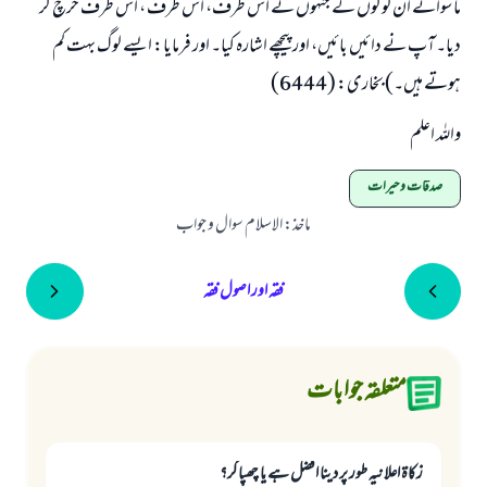
ما سوائے ان لوگوں کے جنہوں نے اس طرف، اُس طرف ، اس طرف خرچ کر
دیا۔ آپ نے دائیں بائیں، اور پیچھے اشارہ کیا۔ اور فرمایا: ایسے لوگ بہت کم
ہوتے ہیں۔) بخاری: (6444)
واللہ اعلم
صدقات و خیرات
ماخذ
:
الاسلام سوال و جواب
فقہ اور اصول فقہ
متعلقہ جوابات
زکاۃ اعلانیہ طور پر دینا افضل ہے یا چھپا کر؟