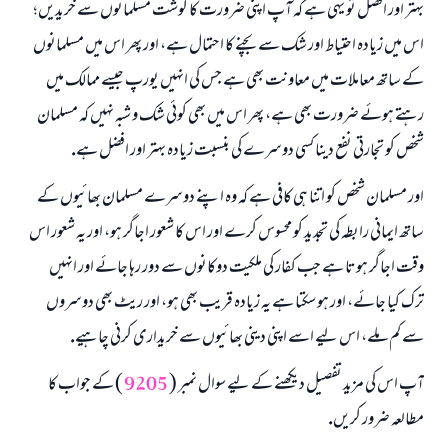
بہتر اور افضل تو يہى ہے كہ آپ اپنى ضرورت كا گوشت مسلمانوں سے خريديں؛
اس ميں زيادہ احتياط اور شك سے بچنے كا احتمال ہے، اور پھر اس ميں مسلمانوں
كے ساتھ معاملات ميں معاونت بھى ہے جس كى انہيں يورپ جيسے ممالك ميں
رہتے ہوئے ضرورت بھى ہے، پھر اس ميں بھى كوئى شك و شبہ نہيں كہ مسلمان
شخص كو تجارتى نفع دينا كسى دوسرے كى بنسبت زيادہ بہتر اور افضل ہے.
اور مسلمان شخص كو اتنا ہى كافى ہے كہ وہ اپنے دوسرے مسلمان بھائيوں كے
ساتھ ايمانى رابطہ كى تجديد كو محسوس كرے اور اس كا شعور اجاگر ہو، اور يہ شعور اس
وقت اجاگر ہوتا ہے جب كفار كى ملكيت دوكانوں سے دور رہا جائے اور انہيں
ترك كيا جائے، اور ہو سكتا ہے يہ زيادہ قريب بھى ہو، اور ريٹ بھى دوسروں
سے كم ملے، اس ليے اسے اپنى دينى بھائيوں سے خريدارى كرنى چاہيے.
آپ اس كى مزيد تفصيل ديكھنے كے ليے سوال نمبر (
9205
) كے جواب كا
مطالعہ ضرور كريں.