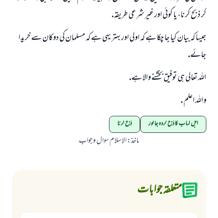
كر ذبح كرنا، يا كوئى اور غير شرعى طريقہ.
جيسا كہ بيان كيا جا چكا ہے كہ اولى اور بہتر يہى ہے كہ مسلمان كى دوكان سے خريدا
جائے.
اللہ تعالى ہى توفيق بخشنے والا ہے.
واللہ اعلم .
اہل کتاب کا ذبح کردہ جانور
ذبح کرنا
ماخذ
:
الاسلام سوال و جواب
متعلقہ جوابات