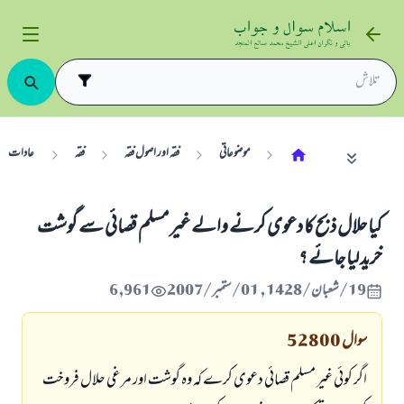
موضوعاتی
فقہ اور اصول فقہ
فقہ
عادات
كيا حلال ذبح كا دعوى كرنے والے غير مسلم قصائى سے گوشت
خريد ليا جائے ؟
19/شعبان/1428 , 01/ستمبر/2007
6,961
سوال
52800
اگر كوئى غير مسلم قصائى دعوى كرے كہ وہ گوشت اور مرغى حلال فروخت