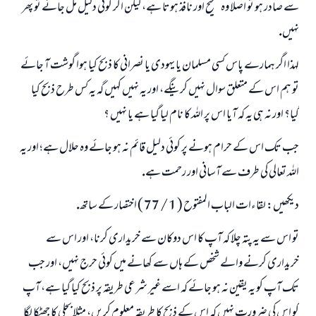
سے صادر ہو تو اصلا وہ صحيح اور نافذ ہوتا ہے، ليكن اگر كوئى دليل مل جائے تو پھر
نہيں.
لہذا اگر ہمارے پاس كسى مسلمان يا يہودى يا نصرانى كا ذبح كيا ہوا گوشت آ جائے
تو ہم اس كے متعلق سوال نہيں كرينگے، اور يہ نہيں كہيں گہ يہ كس طرح ذبح كيا
گيا؟ اور نہ ہى يہ كہ آيا اس پر اللہ كا نام ليا گيا ہے يا نہيں ؟
جب تك اس كے حرام ہونے پر كوئى دليل قائم نہ ہو جائے وہ حلال ہے؛ اور يہ
اللہ تعالى كى طرف سے آسانى اور رحمت ہے.
ديكھيں: لقاءات الباب المفتوح ( 1 / 77 ) اختصار كے ساتھ.
تو اس سے يہ پتہ چلا كہ آپ كا اس دوكان سے خريدارى كرنا، اور اس سے
خريدارى كرنے والے شخص كے ہاں سے كھانے ميں كوئى حرج نہيں، اور جب
تك آپ كو يہ يقين نہ ہو جائے كہ اسے غير شرعى طريقہ پر ذبح كيا گيا ہے، آپ
كو اس كى ضرورت نہيں كہ اس كے ذبح كا طريقہ معلوم كريں، مثلا بجلى كا جھٹكا لگا