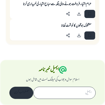
حرام اشياء فروخت ہونے والى جگہ سے مباح اشياء كى خريدارى كرنا
مشكوك ہوٹلوں كا گوشت كھانا
ایمیل خبرنامہ
اسلام سوال و جواب کی میلنگ لسٹ میں شامل ہوں
سبسکرائب کریں