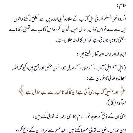
دوم:
اگر وہ غير مسلم قصائى اہل كتاب كے علاوہ كسى اور دين سے تعلق ركھنے والوں
ميں سے ہے تو اس كا ذبيحہ حلال نہيں، ليكن اگر وہ اہل كتاب سے تعلق ركھتا ہے
؛ يعنى يہود يا عيسائى ہے تو اس كا ذبيحہ حلال ہے.
ابن قدامہ رحمہ اللہ تعالى كہتے ہيں:
( اہل علم اہل كتاب كے ذبيحہ كے حلال ہونے پر متفق اور جمع ہيں، كيونكہ اللہ
سبحانہ و تعالى كا فرمان ہے:
اور جنہيں كتاب دى گئى ہے ان كا كھانا تمہارے ليے حلال ہے
المآئدۃ ( 5 ).
يعنى ان كے ذبح كردہ جانور، امام بخارى رحمہ اللہ تعالى كہتے ہيں:
ابن عباس رضى اللہ تعالى عنہما كہتے ہيں: طعامہم سے مراد ان كے ذبح كردہ