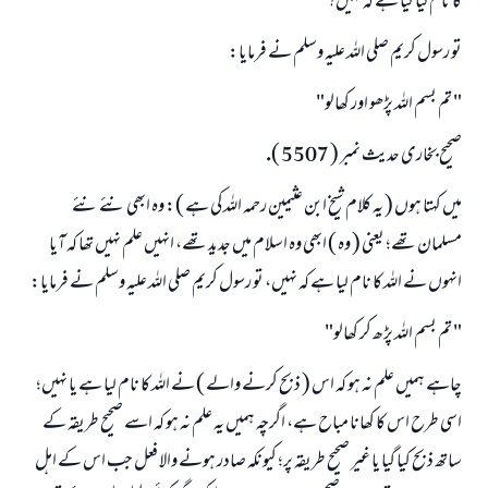
كا نام ليا گيا ہے كہ نہيں؟
(مسلم : 1893)
تو رسول كريم صلى اللہ عليہ وسلم نے فرمايا:
" تم بسم اللہ پڑھو اور كھالو"
ابھی تعاون کریں
صحيح بخارى حديث نمبر ( 5507 ).
ميں كہتا ہوں ( يہ كلام شيخ ابن عثيمين رحمہ اللہ كى ہے ): وہ ابھى نئے نئے
مسلمان تھے؛ يعنى ( وہ ) ابھى وہ اسلام ميں جديد تھے، انہيں علم نہيں تھا كہ آيا
انہوں نے اللہ كا نام ليا ہے كہ نہيں، تو رسول كريم صلى اللہ عليہ وسلم نے فرمايا:
" تم بسم اللہ پڑھ كر كھالو"
چاہے ہميں علم نہ ہو كہ اس ( ذبح كرنے والے ) نے اللہ كا نام ليا ہے يا نہيں؛
اسى طرح اس كا كھانا مباح ہے، اگرچہ ہميں يہ علم نہ ہو كہ اسے صحيح طريقہ كے
ساتھ ذبح كيا گيا يا غير صحيح طريقہ پر؛ كيونكہ صادر ہونے والا فعل جب اس كے اہل