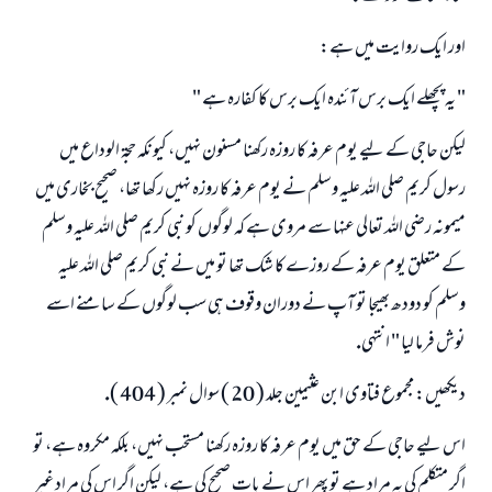
اور ايك روايت ميں ہے:
" يہ پچھلے ايك برس آئندہ ايك برس كا كفارہ ہے "
ليكن حاجى كے ليے يوم عرفہ كا روزہ ركھنا مسنون نہيں، كيونكہ حجۃ الوداع ميں
رسول كريم صلى اللہ عليہ وسلم نے يوم عرفہ كا روزہ نہيں ركھا تھا، صحيح بخارى ميں
ميمونہ رضى اللہ تعالى عنہا سے مروى ہے كہ لوگوں كو نبى كريم صلى اللہ عليہ وسلم
كے متعلق يوم عرفہ كے روزے كا شك تھا تو ميں نے نبى كريم صلى اللہ عليہ
وسلم كو دودھ بھيجا تو آپ نے دوران وقوف ہى سب لوگوں كے سامنے اسے
نوش فرما ليا " انتہى.
ديكھيں: مجموع فتاوى ابن عثيمين جلد ( 20 ) سوال نمبر ( 404 ).
اس ليے حاجى كے حق ميں يوم عرفہ كا روزہ ركھنا مستحب نہيں، بلكہ مكروہ ہے، تو
اگر متكلم كى يہ مراد ہے تو پھر اس نے بات صحيح كى ہے، ليكن اگر اس كى مراد غير