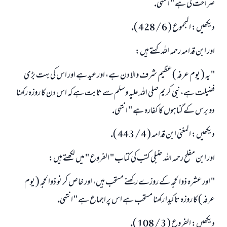
صراحت كى ہے " انتہى.
ديكھيں: المجموع ( 6 / 428 ).
اور ابن قدامہ رحمہ اللہ كہتے ہيں:
" يہ ( يوم عرفہ ) عظيم شرف والا دن ہے، اور عيد ہے اور اس كى بہت بڑى
فضيلت ہے، نبى كريم صلى اللہ عليہ وسلم سے ثابت ہے كہ اس دن كا روزہ ركھنا
دو برس كے گناہوں كا كفارہ ہے " انتہى.
ديكھيں: المغنى ابن قدامہ ( 4 / 443 ).
اور ابن مفلح رحمہ اللہ حنبلى كتب كى كتاب " الفروع " ميں لكھتے ہيں:
" اور عشرہ ذوالحجہ كے روزے ركھنے مستحب ہيں، اور خاص كر نو ذوالحجہ ( يوم
عرفہ ) كا روزہ تاكيدا ركھنا مستحب ہے اس پر اجماع ہے " انتہى.
ديكھيں: الفروع ( 3 / 108 ).