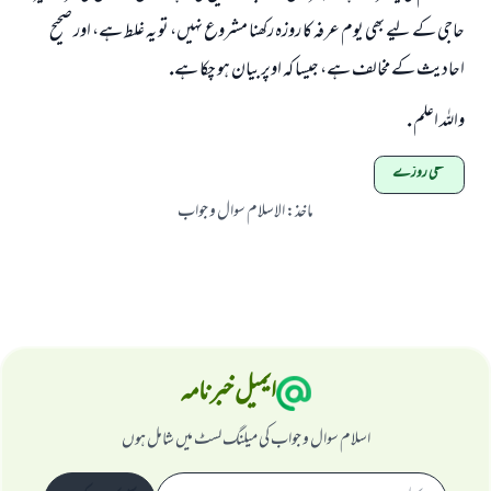
حاجى كے ليے بھى يوم عرفہ كا روزہ ركھنا مشروع نہيں، تو يہ غلط ہے، اور صحيح
احاديث كے مخالف ہے، جيسا كہ اوپر بيان ہو چكا ہے.
واللہ اعلم .
نفلی روزے
ماخذ
:
الاسلام سوال و جواب
ایمیل خبرنامہ
اسلام سوال و جواب کی میلنگ لسٹ میں شامل ہوں