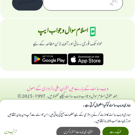
سبسکرائب کریں
اسلام سوال و جواب ایپ
مواد تک فوری رسائی اور آف لائن مطالعہ کے لیے
ویب سائٹ کے بارے میں
نگران اعلی
راز داری کے اصول
جملہ حقوق اسلام سوال و جواب ویب سائٹ کیلیے محفوظ ہیں۔ 1997-2025 ©
ہماری ویب سائٹ کوکیز استعمال کرتی ہے۔
ہماری ویب سائٹ کا وزٹ کرنے پر بہتری کے لیے معلومات جمع کی جاتی ہیں، اس حوالے سے آپ مزید جان سکتے ہیں
اور ترتیبات حسب منشا بنا سکتے ہیں۔
ٹھیک ہے
اختیاری خدمات مسترد کریں
ترتیب دیں