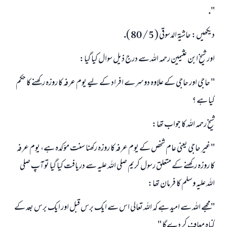
".
ديكھيں: حاشيۃ الدسوقى ( 5 / 80 ).
اور شيخ ابن عثيمين رحمہ اللہ سے درج ذيل سوال كيا گيا:
" حاجى اور حاجى كے علاوہ دوسرے افراد كے ليے يوم عرفہ كا روزہ ركھنے كا حكم
كيا ہے ؟
شيخ رحمہ اللہ كا جواب تھا:
" غير حاجى يعنى عام شخص كے يوم عرفہ كا روزہ ركھنا سنت مؤكدہ ہے، يوم عرفہ
كا روزہ ركھنے كے متعلق رسول كريم صلى اللہ عليہ سے دريافت كيا گيا تو آپ صلى
اللہ عليہ وسلم كا فرمان تھا:
" مجھے اللہ سے اميد ہے كہ اللہ تعالى اس سے ايك برس قبل اور ايك برس بعد كے
گناہ معاف كر دےگا "