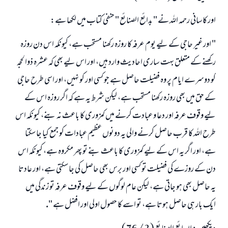
اور كاسانى رحمہ اللہ نے " بدائع الصنائع " حنفى كتاب ميں لكھا ہے:
" اور غير حاجى كے ليے يوم عرفہ كا روزہ ركھنا مستحب ہے، كيونكہ اس دن روزہ
ركھنے كے متعلق بہت سارى احاديث وارد ہيں، اور اس ليے بھى كہ عشرہ ذوالحجہ
كو دوسرے ايام پر وہ فضيلت حاصل ہے جو كسى اور كو نہيں، اور اسى طرح حاجى
كے حق ميں بھى روزہ ركھنا مستحب ہے، ليكن شرط يہ ہے كہ اگر روزہ اس كے
ليے وقوف عرفہ اور دعا و عبادت كرنے ميں كمزورى كا باعث نہ بنے، كيونكہ اس
طرح اللہ كا قرب حاصل كرنے والى يہ دونوں عظيم عبادات كو جمع كيا جا سكتا
ہے، اور اگر يہ اس كے ليے كمزورى كا باعث بنے تو پھر مكروہ ہے، كيونكہ اس
جواب نمبر 110845 نے نکاح ٹوٹنے سے بچایا۔
دن كے روزے كى فضيلت تو كسى اور برس بھى حاصل كى جا سكتى ہے، اور عادتا
يہ حاصل بھى ہو جاتى ہے، ليكن عام لوگوں كے ليے وقوف عرفہ تو زندگى ميں
امت مسلمہ کے واسطے جوابات پیش کرنے کے لیے ہماری مدد کریں
ايك بار ہى حاصل ہوتا ہے، تو اسے كا حصول اولى اور افضل ہے ".
رسول اللہ صلی اللہ علیہ و سلم کا فرمان ہے: