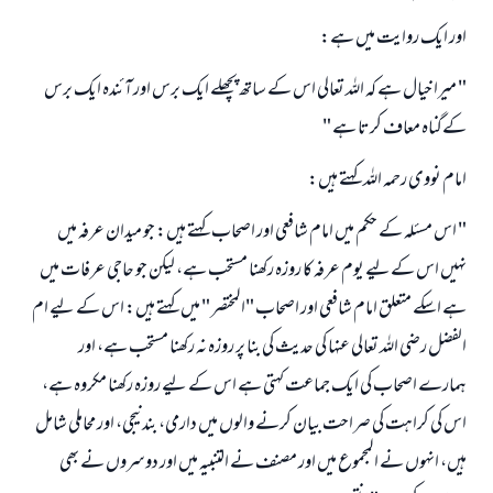
اور ايك روايت ميں ہے:
" ميرا خيال ہے كہ اللہ تعالى اس كے ساتھ پچھلے ايك برس اور آئندہ ايك برس
كےگناہ معاف كرتا ہے "
امام نووى رحمہ اللہ كہتے ہيں:
" اس مسئلہ كے حكم ميں امام شافعى اور اصحاب كہتے ہيں: جو ميدان عرفہ ميں
نہيں اس كےليے يوم عرفہ كا روزہ ركھنا مستحب ہے، ليكن جو حاجى عرفات ميں
ہے اسكے متعلق امام شافعى اور اصحاب "المختصر " ميں كہتے ہيں: اس كے ليے ام
الفضل رضى اللہ تعالى عنہا كى حديث كى بنا پر روزہ نہ ركھنا مستحب ہے، اور
ہمارے اصحاب كى ايك جماعت كہتى ہے اس كے ليے روزہ ركھنا مكروہ ہے،
اس كى كراہت كى صراحت بيان كرنے والوں ميں دارمى، بندنيجى، اور محاملى شامل
ہيں، انہوں نے المجموع ميں اور مصنف نے التنبيہ ميں اور دوسروں نے بھى