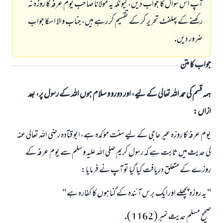
آپ اس سوال كا جواب ديں، كيونكہ يہ مولانا صاحب يوم عرفہ كا روزہ نہ
ركھنے كے پملفٹ تحرير كر كے تقسيم كر رہے ہيں، جناب والا ا سكا جواب
ضرور ديں.
جواب کا متن
ہمہ قسم کی حمد اللہ تعالی کے لیے، اور دورو و سلام ہوں اللہ کے رسول پر، بعد
ازاں:
يوم عرفہ كا روزہ عير حاجى كے ليے سنت مؤكدہ ہے، ابو قتادہ رضى اللہ تعالى عنہ
كى حديث ميں ثابت ہے كہ رسول كريم صلى اللہ عليہ وسلم سے يوم عرفہ كے
روزے كے متعلق دريافت كيا گيا تو آپ نے فرمايا:
" يہ روزہ پچھلے اورايك برس آئندہ كے گناہوں كا كفارہ ہے "
صحيح مسلم حديث نمبر ( 1162 ).