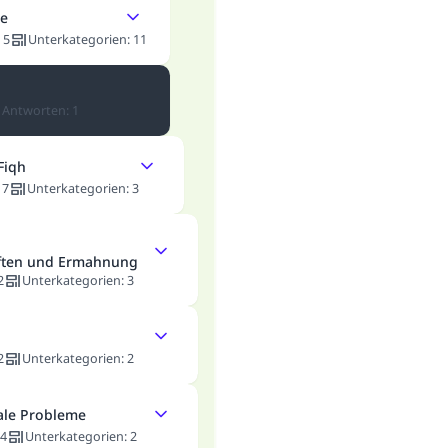
he
:
5
Unterkategorien
:
11
Antworten
:
1
Fiqh
:
7
Unterkategorien
:
3
ften und Ermahnung
2
Unterkategorien
:
3
2
Unterkategorien
:
2
ale Probleme
4
Unterkategorien
:
2