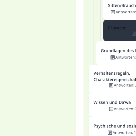
Sitten/Bräuc
Antworten
Erbrecht
Grundlagen des 
Antworten
Verhaltensregeln,
Charaktereigenscha
Antworten
:
Wissen und Da'wa
Antworten
:
Psychische und sozi
Antworten
:
1