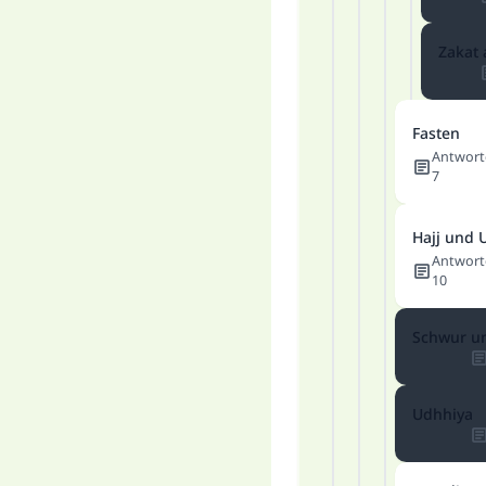
Zakat 
Fasten
Antwort
7
Hajj und 
Antwort
10
Schwur u
Udhhiya