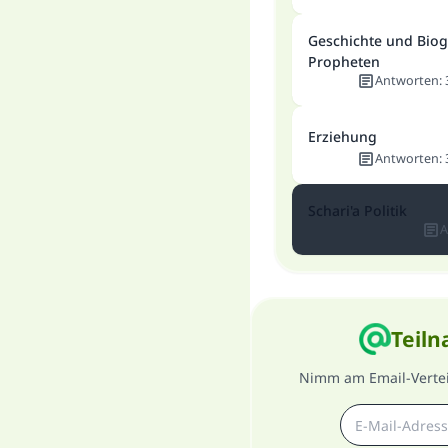
Geschichte und Biog
Propheten
Antworten
:
Erziehung
Antworten
:
Schari'a Politik
A
Teiln
Nimm am Email-Verteil