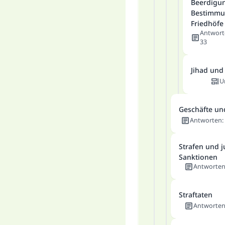
Beerdigu
Bestimmu
Friedhöfe
Antwort
33
Jihad und 
U
Geschäfte un
Antworten
:
Strafen und j
Sanktionen
Antworte
Straftaten
Antworte