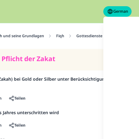
German
h und seine Grundlagen
Fiqh
Gottesdienste
Zakat (Arme
Pflicht der Zakat
Zakah) bei Gold oder Silber unter Berücksichtigung
n
Teilen
 Jahres unterschritten wird
n
Teilen