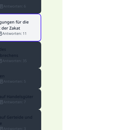
Antworten
:
6
gungen für die
t der Zakat
Antworten
:
11
des
nbrechens
Antworten
:
35
en
Antworten
:
5
auf Handelsgüter
Antworten
:
7
auf Gerteide und
Die Antwort Nr. 110845 rettete eine Ehe
e
Antworten
:
3