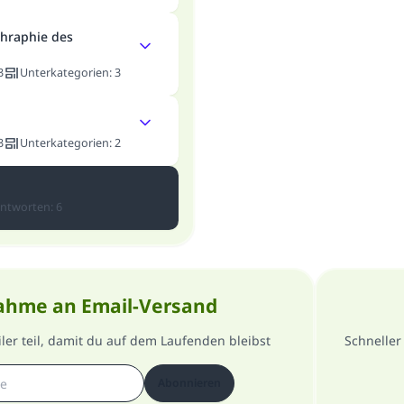
hraphie des
3
Unterkategorien
:
3
3
Unterkategorien
:
2
ntworten
:
6
ahme an Email-Versand
er teil, damit du auf dem Laufenden bleibst
Schneller
Abonnieren