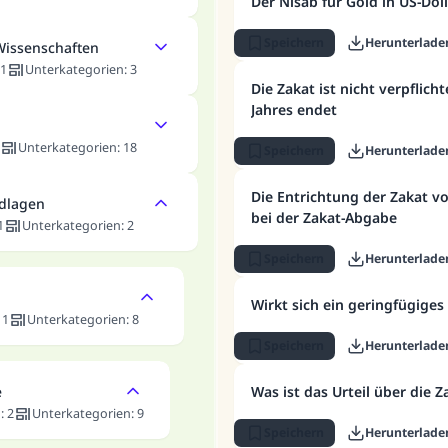
Der Nisab für Gold in US-Dol
Speichern
Herunterlade
Wissenschaften
1
Unterkategorien
:
3
Die Zakat ist nicht verpflic
Jahres endet
Unterkategorien
:
18
Speichern
Herunterlade
Die Entrichtung der Zakat v
ndlagen
bei der Zakat-Abgabe
1
Unterkategorien
:
2
Speichern
Herunterlade
Wirkt sich ein geringfügiges
:
1
Unterkategorien
:
8
Speichern
Herunterlade
e
Was ist das Urteil über die 
n
:
2
Unterkategorien
:
9
Speichern
Herunterlade