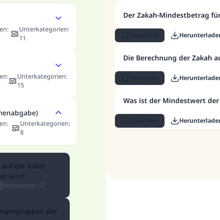
Der Zakah-Mindestbetrag fü
en
:
Unterkategorien
:
Speichern
Herunterlade
11
Die Berechnung der Zakah 
en
:
Unterkategorien
:
Speichern
Herunterlade
15
Was ist der Mindestwert de
rmenabgabe)
Speichern
Herunterlade
en
:
Unterkategorien
:
8
 auf die Zakat
en wird
Antworten
:
17
ngergruppen der