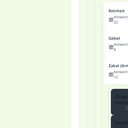
Reinheit
Antwort
22
Gebet
Antwort
8
Zakat (A
Antwort
12
Dinge,
erhob
Empfä