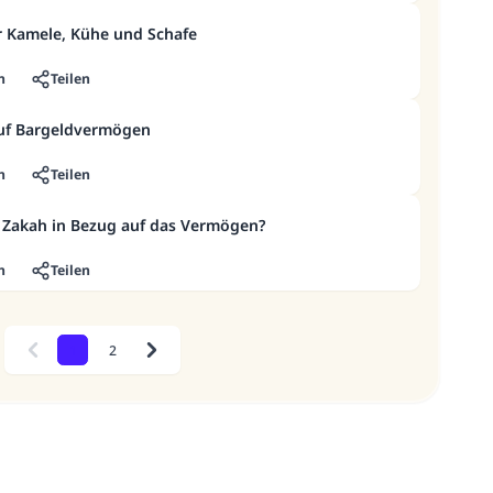
r Kamele, Kühe und Schafe
n
Teilen
auf Bargeldvermögen
n
Teilen
r Zakah in Bezug auf das Vermögen?
n
Teilen
1
2
Previous
Next