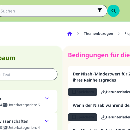
Themenbezogen
Fiq
Bedingungen für die 
nbaum
Der Nisab (Mindestwert für 
ihres Reinheitsgrades
Speichern
Herunterlade
n
4
Unterkategorien
:
6
Wenn der Nisab während des
Speichern
Herunterlade
Wissenschaften
0
Unterkategorien
:
4