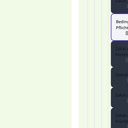
Zakat
Bedin
Pflich
Zakat 
Faste
Spend
Zakat 
Zakat 
Frücht