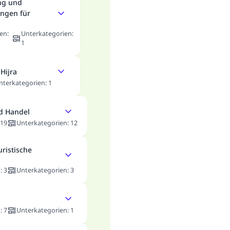
ng und
ngen für
en
:
Unterkategorien
:
1
Hijra
nterkategorien
:
1
d Handel
19
Unterkategorien
:
12
uristische
n
:
3
Unterkategorien
:
3
n
:
7
Unterkategorien
:
1