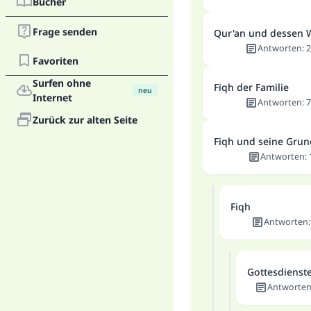
Bücher
Frage senden
Qur'an und dessen 
Antworten
:
2
Favoriten
Surfen ohne
Fiqh der Familie
neu
Internet
Antworten
:
7
Zurück zur alten Seite
Fiqh und seine Gru
Antworten
:
Fiqh
Antworten
Gottesdienst
Antworte